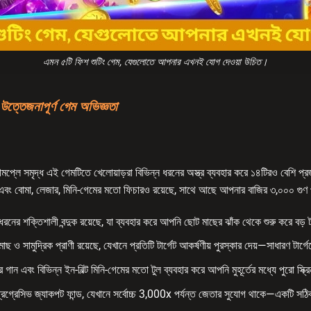
এমন ৫টি ফিশ শুটিং গেম, যেগুলোতে আপনার এখনই যোগ দেওয়া উচিত।
্তেজনাপূর্ণ গেম অভিজ্ঞতা
প্লে সমৃদ্ধ এই গেমটিতে খেলোয়াড়রা বিভিন্ন ধরনের অস্ত্র ব্যবহার করে ১৪টিরও বেশি প্
স এবং বোমা, লেজার, মিনি-গেমের মতো ফিচারও রয়েছে, সাথে আছে আপনার বাজির ৩,০০০ গুণ 
্ন ধরনের শক্তিশালী বন্দুক রয়েছে, যা ব্যবহার করে আপনি ছোট মাছের ঝাঁক থেকে শুরু করে বড়
মাছ ও সামুদ্রিক প্রাণী রয়েছে, যেখানে প্রতিটি টার্গেট আকর্ষণীয় পুরস্কার দেয়—সাধারণ টার
ার গান এবং বিভিন্ন ইন-বিল্ট মিনি-গেমের মতো টুল ব্যবহার করে আপনি মুহূর্তের মধ্যে পুরো স্
্রগ্রেসিভ জ্যাকপট ফান্ড, যেখানে সর্বোচ্চ 3,000x পর্যন্ত জেতার সুযোগ থাকে—একটি সঠি