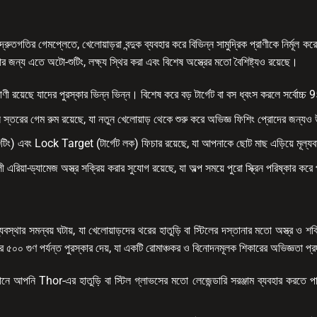
রুতগতির গেমপ্লেতে, খেলোয়াড়রা বন্দুক ব্যবহার করে বিভিন্ন সামুদ্রিক প্রাণীকে নির্মূল করে
নোর জন্য এতে অটো-শুটিং, লক্ষ্য স্থির করা এবং বিশেষ অস্ত্রের মতো বৈশিষ্ট্যও রয়েছে।
 প্রাণী রয়েছে যাদের পুরস্কার ভিন্ন ভিন্ন। বিশেষ করে বড় টার্গেট বা বস ধ্বংস করলে সর্বোচ
 স্তরের গেম রুম রয়েছে, যা নতুন খেলোয়াড় থেকে শুরু করে অভিজ্ঞ ফিশিং প্রোদের জন্
য় শুটিং) এবং Lock Target (টার্গেট লক) ফিচার রয়েছে, যা আপনাকে ছোট মাছ এড়িয়ে মূল্
ালী এরিয়া-ড্যামেজ অস্ত্র সক্রিয় করার সুযোগ রয়েছে, যা অল্প সময়ে পুরো স্ক্রিন পরিষ্কার 
স্থার সমন্বয় ঘটায়, যা খেলোয়াড়দের থরের হাতুড়ি বা স্টিলের দস্তানার মতো অস্ত্র ও 
৫০০ গুণ পর্যন্ত পুরস্কার দেয়, যা একটি রোমাঞ্চকর ও বিনোদনমূলক শিকারের অভিজ্ঞতা প্
এখানে আপনি Thor-এর হাতুড়ি বা স্টিল গ্লাভসের মতো লেজেন্ডারি সরঞ্জাম ব্যবহার করতে 