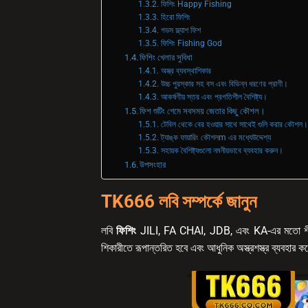
ফিশিং Happy Fishing
হিরো ফিশিং
গডস স্ল্যাশ ফিশ
ফিশিং Fishing God
ফিশিং খেলার সুবিধা
অস্ত্র ব্যবস্থাশিকার
উচ্চ পুরস্কার সহ বস এবং বিভিন্ন ধরণের প্রাণী।
আকর্ষণীয় স্তর এবং প্রগতিশীল বৈশিষ্ট্য।
ফিশ শুটিং গেমে সবসময় জেতার কিছু কৌশল।
টেবিল থেকে বের হওয়ার সাথে সাথেই গুলি করার কৌশল।
ট্যাঙ্ক ফায়ারিং কৌশলm এর মধ্যেউদ্দেশ্য
সহায়ক বৈশিষ্ট্যগুলো নমনীয়ভাবে ব্যবহার করুন।
উপসংহার
TK666 লবি সম্পর্কে জানুন
লবি
ফিশিং
JILI, FA CHAI, JDB, এবং KA-এর মতো শীর্ষস্
শিকারীতে রূপান্তরিত হবে এবং আধুনিক অস্ত্রশস্ত্র ব্যবহার ক