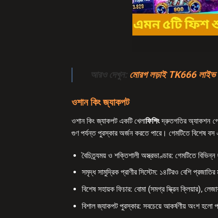
আরও দেখুন:
মোরগ লড়াই TK666 লাইভ উত
ওশান কিং জ্যাকপট
ওশান কিং জ্যাকপট একটি খেলা
ফিশিং
দ্রুতগতির অ্যাকশন গেম
গুণ পর্যন্ত পুরস্কার অর্জন করতে পারে। গেমটিতে বিশেষ ব
বৈচিত্র্যময় ও শক্তিশালী অস্ত্রভাণ্ডার: গেমটিতে বিভিন
সমৃদ্ধ সামুদ্রিক প্রাণীর সিস্টেম: ১৪টিরও বেশি প্রজাতির 
বিশেষ সহায়ক ফিচার: বোমা (সমগ্র স্ক্রিন ক্লিয়ার), লেজ
বিশাল জ্যাকপট পুরস্কার: সবচেয়ে আকর্ষণীয় অংশ হলো প