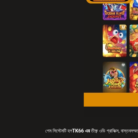
গেম সিস্টেমটি হল
TK66 এর
তীক্ষ্ণ ৩ডি গ্রাফিক্স, বাস্তব