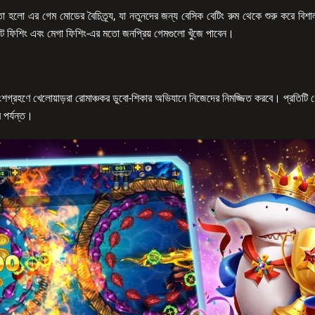
া হলো এর গেম মোডের বৈচিত্র্য, যা নতুনদের জন্য বেসিক বেটিং রুম থেকে শুরু করে বিশ
পট ফিশিং এবং মেগা ফিশিং-এর মতো জনপ্রিয় গেমগুলো খুঁজে পাবেন।
রহণে খেলোয়াড়রা রোমাঞ্চকর ডুবো-শিকার অভিযানে নিজেদের নিমজ্জিত করবে। প্রতিটি গেম লব
 পর্যন্ত।