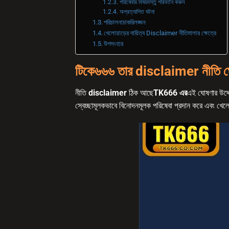
পরিষেবার বিষয়বস্তু পরিবর্তন করুন
অপ্রত্যাশিত ঘটনা
পরিচালনাচাকরিলঙ্ঘন
খেলোয়াড়ের দায়িত্ব Disclaimer নীতিমালার ক্ষেত্রে
উপসংহার
টিকে৬৬৬ তার disclaimer নীতি 
নীতি
disclaimer
ঠিক আছে
TK666 এর
এই ঘোষণার উদ্দে
স্বেচ্ছামূলকভাবে বিনোদনমূলক পরিষেবা প্রদান করে এবং খেলো