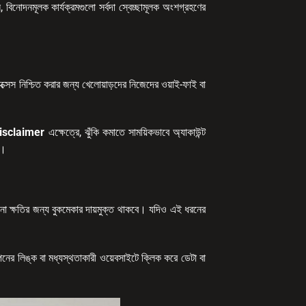
লে, বিনোদনমূলক কার্যক্রমগুলো সর্বদা স্বেচ্ছামূলক অংশগ্রহণের
াক্সেস নিশ্চিত করার জন্য খেলোয়াড়দের নিজেদের ওয়াই-ফাই বা
isclaimer
এক্ষেত্রে, ঝুঁকি কমাতে সাময়িকভাবে অ্যাকাউন্ট
া।
কোনো ক্ষতির জন্য বুকমেকার দায়মুক্ত থাকবে। যদিও এই ধরনের
্ঞাপনের লিঙ্ক বা মধ্যস্থতাকারী ওয়েবসাইটে ক্লিক করে ডেটা বা