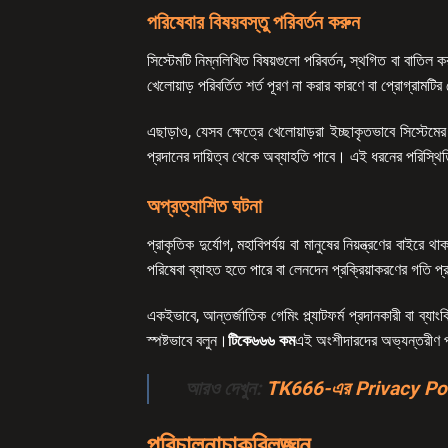
পরিষেবার বিষয়বস্তু পরিবর্তন করুন
সিস্টেমটি নিম্নলিখিত বিষয়গুলো পরিবর্তন, স্থগিত বা বাতিল 
খেলোয়াড় পরিবর্তিত শর্ত পূরণ না করার কারণে বা প্রোগ্রামট
এছাড়াও, যেসব ক্ষেত্রে খেলোয়াড়রা ইচ্ছাকৃতভাবে সিস্টেম
প্রদানের দায়িত্ব থেকে অব্যাহতি পাবে। এই ধরনের পরিস্থিতি
অপ্রত্যাশিত ঘটনা
প্রাকৃতিক দুর্যোগ, মহাবিপর্যয় বা মানুষের নিয়ন্ত্রণের বাই
পরিষেবা ব্যাহত হতে পারে বা লেনদেন প্রক্রিয়াকরণের গতি প
একইভাবে, আন্তর্জাতিক গেমিং প্ল্যাটফর্ম প্রদানকারী বা ব্যা
স্পষ্টভাবে বলুন।
টিকে৬৬৬ কম
এই অংশীদারদের অভ্যন্তরীণ প্রক
আরও দেখুন:
TK666-এর Privacy Policy
পরিচালনাচাকরিলঙ্ঘন