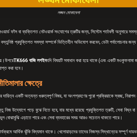
লঙ্ঘন মোকাবেলা
ওয়ার্ড ফাঁস বা ব্যক্তিগত নেটওয়ার্ক সংযোগের ত্রুটির জন্য, সিস্টেম শর্তাবলী অনুসারে সমস
স্তুনিষ্ঠ প্রযুক্তিগত সমস্যা সম্পর্কে ভিত্তিহীন অভিযোগ করবেন, ডেটা পর্যালোচনার জন্য ত
যায়।উপরে
TK666 বাজি লগইন
যদি বিষয়টি সমাধান করা হয়ে থাকে (এবং একটি মওকুফনামা জা
য়াপ্ত করা হবে।
তিমালার ক্ষেত্রে
ের দায়িত্ব একটি অত্যন্ত গুরুত্বপূর্ণ বিষয়, যা অংশগ্রহণের পুরো প্রক্রিয়াকে স্বচ্ছ, নির
নিজ উদ্যোগে পড়ে বুঝে নিতে হবে, যার মধ্যে রয়েছে প্রযুক্তিগত ত্রুটি, সেবা বিঘ্ন বা অপ্
া ভুল বোঝাবুঝি এড়াতে পারে এবং সেবা ব্যবহারের সময় আরও সচেতন থাকতে পারে।
্যক্রমে আর্থিক ঝুঁকি বিদ্যমান থাকে। খেলোয়াড়দের তাদের নিজস্ব সিদ্ধান্তের সম্পূর্ণ দায