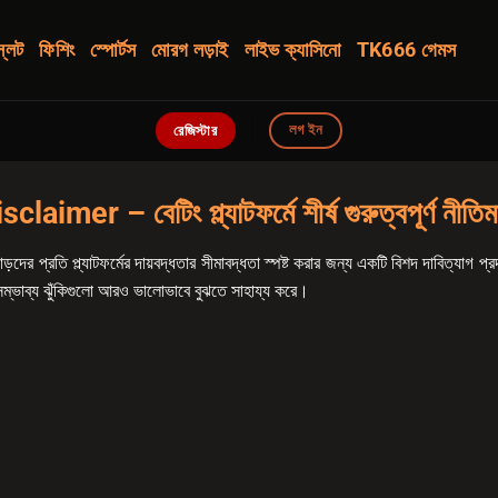
স্লট
ফিশিং
স্পোর্টস
মোরগ লড়াই
লাইভ ক্যাসিনো
TK666 গেমস
লগ ইন
রেজিস্টার
sclaimer – বেটিং প্ল্যাটফর্মে শীর্ষ গুরুত্বপূর্ণ নীতিম
ড়দের প্রতি প্ল্যাটফর্মের দায়বদ্ধতার সীমাবদ্ধতা স্পষ্ট করার জন্য একটি বিশদ দাবিত্যাগ প্
সম্ভাব্য ঝুঁকিগুলো আরও ভালোভাবে বুঝতে সাহায্য করে।