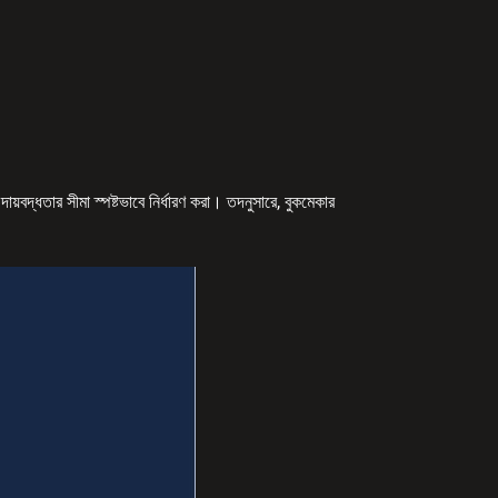
়বদ্ধতার সীমা স্পষ্টভাবে নির্ধারণ করা। তদনুসারে, বুকমেকার