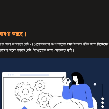
ঘোষণা করছে।
শ্য হলো অনলাইন বেটিং-এ খেলোয়াড়দের অংশগ্রহণের সময় উদ্ভূত ঝুঁকির জন্য সিস্টেমের দায
য়াড়রা তাদের সমস্ত বেটিং সিদ্ধান্তের জন্য এককভাবে দায়ী।